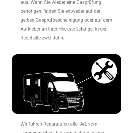
aus. Wann Sie wieder eine Gasprüfung
benötigen, finden Sie entweder auf der
gelben Gasprüfbescheinigung oder auf dem
Aufkleber an Ihrer Heckstoßstange. In der
Regel alle zwei Jahre.
Wir führen Reparaturen aller Art, vom
Lampenwechsel bis zum instand setzen